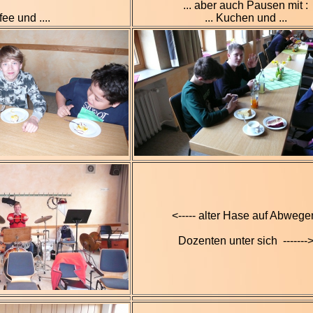
... aber auch Pausen mit :
fee und ....
... Kuchen und ...
<----- alter Hase auf Abwege
Dozenten unter sich -------